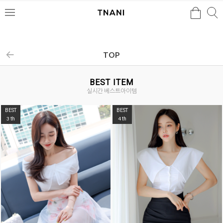
검색
검
메
색
뉴
TOP
BEST ITEM
실시간 베스트아이템
BEST
BEST
3
4
th
th