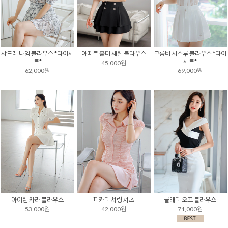
샤드레 나염 블라우스 *타이세
아떼르 홀터 새틴 블라우스
크롬비 시스루 블라우스 *타이
트*
세트*
45,000원
62,000원
69,000원
아이린 카라 블라우스
피카디 셔링 셔츠
글래디 오프 블라우스
53,000원
42,000원
71,000원