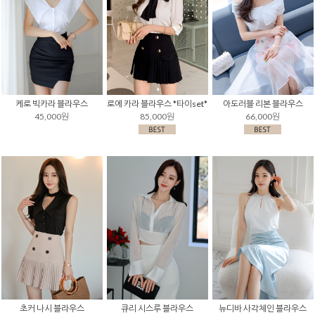
케로 빅카라 블라우스
로에 카라 블라우스 *타이set*
아도러블 리본 블라우스
45,000원
85,000원
66,000원
초커 나시 블라우스
큐리 시스루 블라우스
뉴디바 사각체인 블라우스