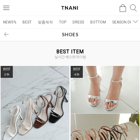
검색
검
메
색
뉴
NEW5%
BEST
맞춤제작
TOP
DRESS
BOTTOM
SEASON DRESS
SHOES
BEST ITEM
실시간 베스트아이템
BEST
BEST
5
6
th
th