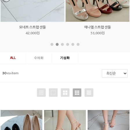
알파벳 큐빅 heel
브랭 스트랩 샌들
52,000원
42,000원
ALL
수제화
기성화
30
ea item