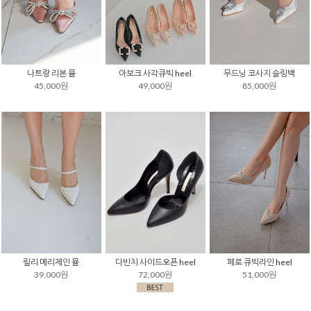
나트랑 리본 뮬
아보크 사각큐빅 heel
무드닝 코사지 슬링백
45,000원
49,000원
85,000원
릴리 메리제인 뮬
다빈치 사이드오픈 heel
페로 큐빅라인 heel
39,000원
72,000원
51,000원