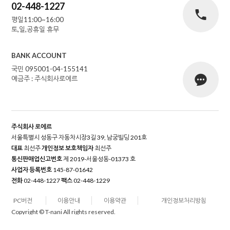
02-448-1227
평일11:00~16:00
토,일,공휴일 휴무
BANK ACCOUNT
국민 095001-04-155141
예금주 : 주식회사로에르
주식회사 로에르
서울특별시 성동구 자동차시장3길 39, 남궁빌딩 201호
대표
최선주
개인정보 보호책임자
최선주
통신판매업신고번호
제 2019-서울성동-01373 호
사업자 등록번호
145-87-01642
전화
02-448-1227
팩스
02-448-1229
PC버전
이용안내
이용약관
개인정보처리방침
Copyright © T-nani All rights reserved.