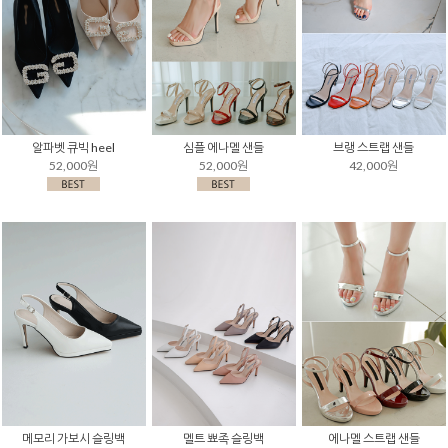
알파벳 큐빅 heel
심플 에나멜 샌들
브랭 스트랩 샌들
52,000원
52,000원
42,000원
메모리 가보시 슬링백
멜트 뾰족 슬링백
에나멜 스트랩 샌들