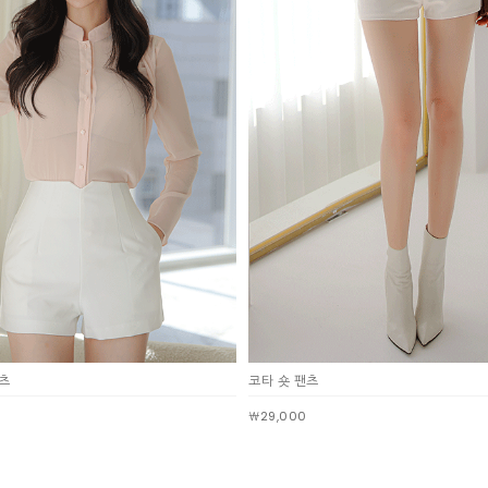
츠
코타 숏 팬츠
￦29,000