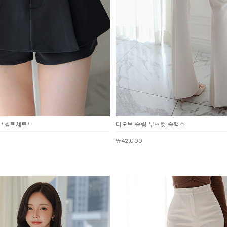
 (점심시간이나 업무전후, 휴무일에는 고객센터 연락이 되지 않으니 게시판 문의 해주세요)
한통운 : 1588-1255
배송조회
145-87-01642
mail-order no
제 2019-서울성동-01373 호
[사업자정보확인]
 *벨트세트*
디오브 슬림 부츠컷 슬랙스
최선주
￦42,000
사 로에르 에게 있으며, 무단 도용시 법적인 제재를 받을 수 있습니다.