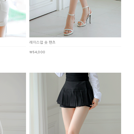
레이스업 숏 팬츠
￦54,000