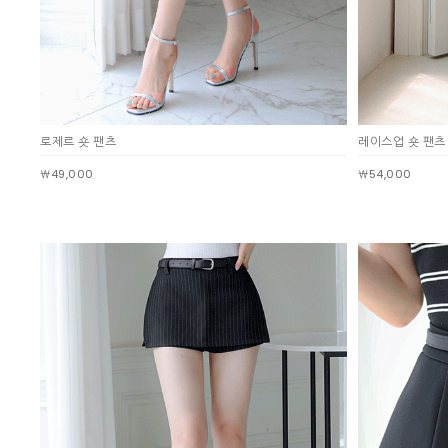
로제르 숏 팬츠
레이스업 숏 팬츠
￦49,000
￦54,000