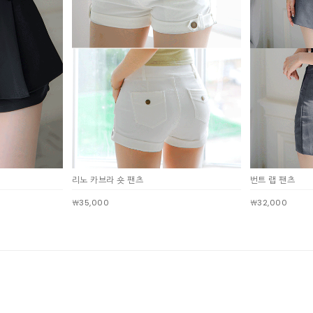
리노 카브라 숏 팬츠
번트 랩 팬츠
￦35,000
￦32,000