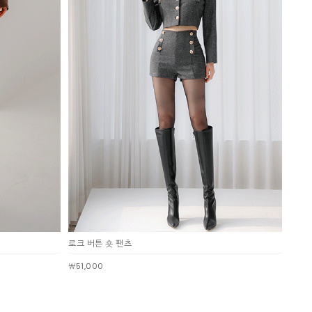
로크 버튼 숏 팬츠
￦51,000