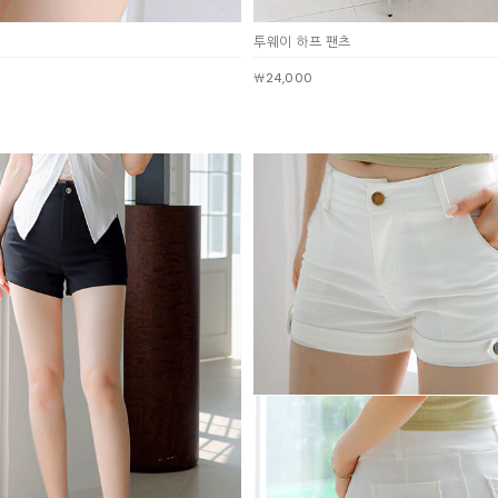
투웨이 하프 팬츠
￦24,000