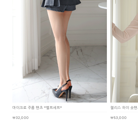
마이크로 주름 팬츠 *벨트세트*
챌리스 하이 숏팬
￦32,000
￦53,000