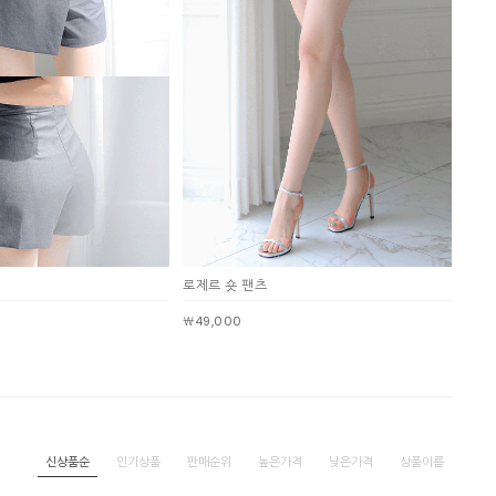
로제르 숏 팬츠
￦49,000
신상품순
인기상품
판매순위
높은가격
낮은가격
상품이름