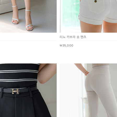
리노 카브라 숏 팬츠
￦35,000