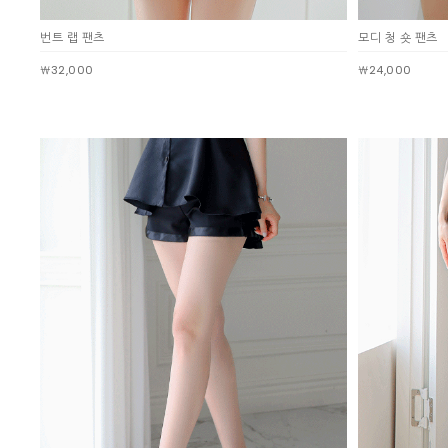
번트 랩 팬츠
모디 청 숏 팬츠
￦32,000
￦24,000