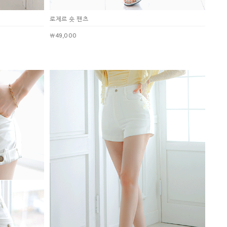
로제르 숏 팬츠
￦49,000