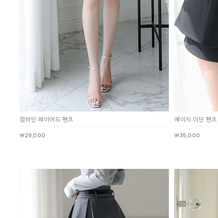
처음으로
이용안내
이용약관
개인정보 처리방침
Tnani. 02-448-1227
평일 11:00~ 16:00 / 점심시간 12:00 ~ 13:00 / 토,일,공휴일 휴무
업무시간
/
반품주소
서울특별시 성동구 하왕십리동 CJ대한통운 성동A직영
배송조회
CJ대
BANK INFO
국민 095001-04-155141
예금주 : 주식회사로에르
Company
주식회사 로에르
Ceo
최선주
E-MAIL
business no
roer1@hanmail.net
컴바인 레이어드 팬츠
에이치 이단 팬츠
Address
서울특별시 성동구 자동차시장3길 39, 2층 201호(남궁빌딩)
Privacy Manager
￦29,000
￦35,000
copyright
주식회사 로에르
all rights reserved.
본 사이트내 모든 이미지 및 컨텐츠 등은 저작권법 제4조의 의한 저작물로써 소유권은 주식회