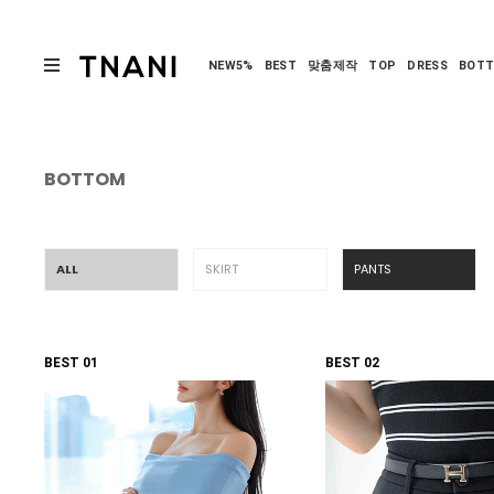
NEW5%
BEST
맞춤제작
TOP
DRESS
BOT
BOTTOM
ALL
SKIRT
PANTS
BEST 01
BEST 02